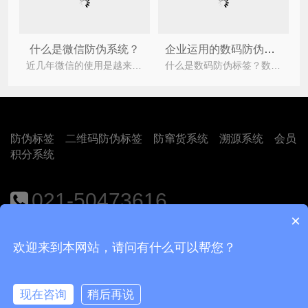
什么是微信防伪系统？
企业运用的数码防伪标签具有哪些特点？
近几年微信的使用是越来越频繁，而且微信的扫一扫功能出现致使微信更加的火热了。现在也有不少的产
什么是数码防伪标签？数码防伪标识物结合了高科技防伪印刷技术和数字加密技术，只能使用一次，不可重复
防伪标签
二维码防伪标签
防窜货系统
溯源系统
会员
积分系统
021-50473616
×
地址：上海市闵行区江月路1188号9号楼401室
欢迎来到本网站，请问有什么可以帮您？
Copyright © 2018
上海尚源防伪公司
沪ICP备12008469号-1
现在咨询
稍后再说