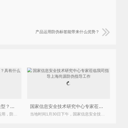
产品运用防伪标签能带来什么优势？
企业运用的防伪标志有哪些类型？具有什么防伪特征？
国家信息安全技术研究中心专家莅临我司指导上海尚源防伪指导工作
防伪标签目前大部分企业大都在运用，防伪标签又被称为防伪标志，防伪标志是能粘贴、制作印刷、转移在
当地时间1月30日下午，国家信息安全技术研究中心专家——文仲慧 先生第二次莅临我司进行技术指导与