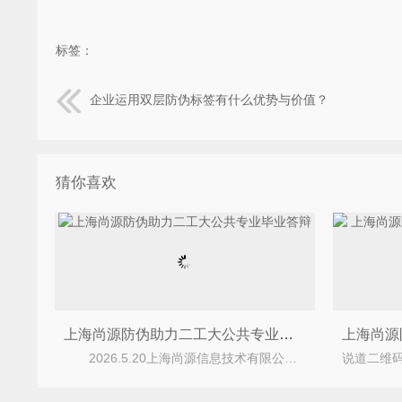
标签：
企业运用双层防伪标签有什么优势与价值？
猜你喜欢
上海尚源防伪助力二工大公共专业毕业答辩
2026.5.20上海尚源信息技术有限公司（简称 &ldquo;上海尚源防伪&rdquo;）总经理、闵行区正义产业