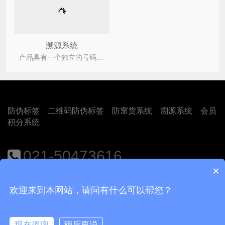
溯源系统
产品具有一个独立的号码，它可以是一些使用不重复的批次号码的零件和一些同样是使用独立追溯号码的
防伪标签
二维码防伪标签
防窜货系统
溯源系统
会员
积分系统
021-50473616
×
地址：上海市闵行区江月路1188号9号楼401室
欢迎来到本网站，请问有什么可以帮您？
Copyright © 2018
上海尚源防伪公司
沪ICP备12008469号-1
现在咨询
稍后再说