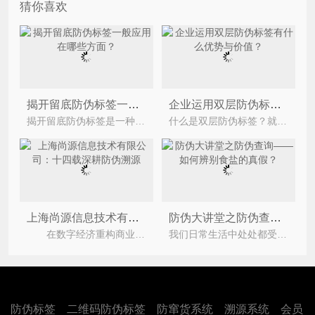
猜你喜欢
揭开留底防伪标签一般应用在哪些方面？
企业运用双层防伪标签有什么优势与价值？
揭开留底防伪标签是一种非常常见的防伪标签，他应用的非常广泛，大多数电子行业都会选择这种标签作为
什么是双层防伪标签？就是可以揭开的一种防伪标签，它揭开后会留下含有验证信息的底层粘在被贴物上面
上海尚源信息技术有限公司：十四载深耕防伪溯源
防伪大讲堂之防伪查询——如何辨别食盐的真假？
在数字经济重构商业信任的浪潮中，上海尚源信息技术有限公司（简称 &ldquo;上海尚源&rdquo;）以近
我们日常生活中处处都受到假冒伪劣的伤害，食盐是我们日常生活中的所需要的，我们在生活中离不开盐，那
防伪标签
二维码防伪标签
防窜货系统
溯源系统
会员