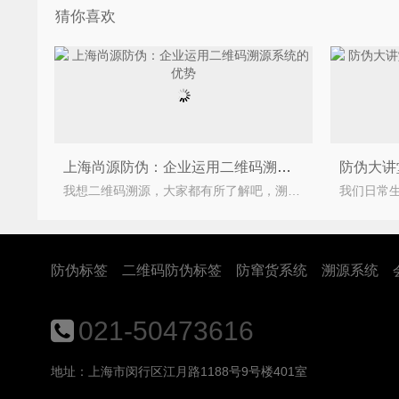
猜你喜欢
上海尚源防伪：企业运用二维码溯源系统的优势
我想二维码溯源，大家都有所了解吧，溯源，追本溯源，探寻事务的根本、源头；二维码溯源系统其实就是给每一
防伪标签
二维码防伪标签
防窜货系统
溯源系统
021-50473616
地址：上海市闵行区江月路1188号9号楼401室