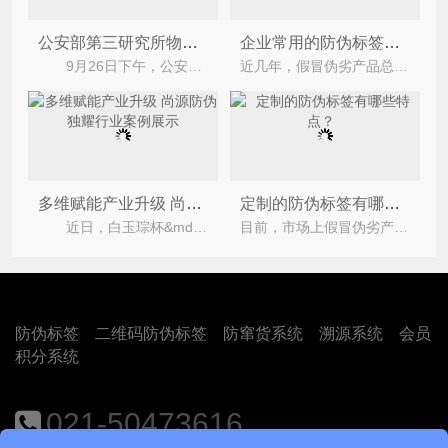
公安部第三研究所物联网中心赵锐博士莅临我司调研指导工作
企业常用的防伪标签有哪些？
9月26日下午，公安部第三研究所物联网中心赵锐博士莅临我司，探讨双方业务上合作的可能性。上海
近几年，假冒伪劣产品总是络绎不绝，社会经济的提高，致使消费者消费的次数也越来越多，企业不得不给自己
多维赋能产业升级 尚源防伪独耀行业案例展示
定制的防伪标签有哪些特点？
近日，白玉琮杯&mdash;&mdash;上海第十二届优秀公共关系案例盛会落下帷幕，这场聚焦高质量发展创
目前，市场上假冒伪劣产品的不断增多，不仅严重的损害了企业与消费者的合法权益，还使得不少人
防伪标签
二维码防伪标签
防窜货系统
溯源系统
会员
积分系统
021-50473616