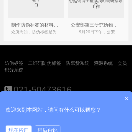
制作防伪标签的材料有哪些？
公安部第三研究所物联网中心赵锐博士莅临我司调研指导工作
众所周知，防伪标签是为了打击假冒伪劣产品，维护企业与消费者的利益。随着科技进步，防伪技术越来越多
9月26日下午，公安部第三研究所物联网中心赵锐博士莅临我司，探讨双方业务上合作的可能性。上海
防伪标签
二维码防伪标签
防窜货系统
溯源系统
会员
积分系统
021-50473616
×
地址：上海市闵行区江月路1188号9号楼401室
欢迎来到本网站，请问有什么可以帮您？
Copyright © 2018
上海尚源防伪公司
沪ICP备12008469号-1
现在咨询
稍后再说