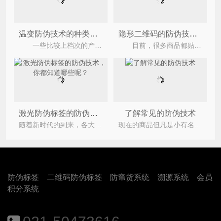
温变防伪技术的种类有哪些？
隐形二维码的防伪技术有哪些类型？
一些比较上档次的产品，一般都会采用比较特殊或者防伪性比较高的防伪标签，今天我们要跟大家介绍
目前，很多商品都贴有防伪标签，隐形防伪标签也在很多商品中使用。隐形防伪标签也使商品或标签表
激光防伪标签的防伪技术，你都知道哪些呢？
了解常见的防伪技术
随着新时代的到来，各大行业都开始勇于创新，因为，止步不前就意味着会被淘汰，只有勇于创新，才会有自己的
现在的商品但凡是小有名气的产品，都会在产品上带有防伪标签，不但防伪、防窜货，还能彰显品牌实力。许
防伪标签
二维码防伪标签
防窜货系统
溯源系统
会员
积分系统