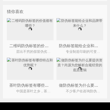
猜你喜欢
二维码防伪标签的价值都有哪些？
防伪标签能给企业和品牌带来什么？
层出不穷的假冒伪劣产品，严重的损害了企业与消费者之间的合法权益，还导致消费者对企业品牌失去
专业制造印刷的可变二维码防伪溯源标签，一物一码，每个产品都有一个独立的身份识别码，主要用于处
茶叶防伪标签有哪些特点和优势呢？
做防伪标签为什么要提供资质？尚源为您解析合规经营的底层逻辑
中国是茶叶之乡，茶叶种类众多，深受许多人的喜爱，而茶叶商也为了自己的产品不被假冒仿制，选择定制
不少客户在咨询防伪标签定制时，都会有一个疑问：为什么制作防伪标签需要提供企业资质？在上海尚源