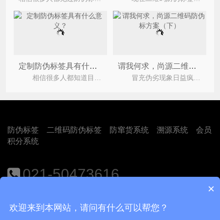
定制防伪标签具有什么意义？
谓我何求，尚源二维码防伪标方案（下）
相信很多人都知道目前市场上有着不少的假冒伪劣产品，严重的损害了企业与消费者之间的合法权益
冒充伪劣现象日益疯狂，是公家长期关注的焦点，在我国商品流通服无中亟待办理这个问题。它 危及
防伪标签
二维码防伪标签
防窜货系统
溯源系统
会员
积分系统
021-50473616
×
地址：上海市闵行区江月路1188号9号楼401室
欢迎来到本网站，请问有什么可以帮您？