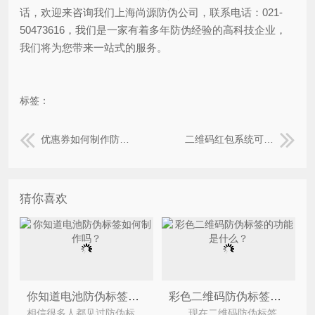
话，欢迎来咨询我们上海尚源防伪公司，联系电话：021-
50473616，我们是一家有着多年防伪经验的高科技企业，
我们将为您带来一站式的服务。
标签：
优惠券如何制作防伪？
二维码红包系统可以给企业带来什么营销优势？
猜你喜欢
你知道电池防伪标签如何制作吗？
彩色二维码防伪标签的功能是什么？
相信很多人都见过防伪标签吧，可能有些人见到过，但是不知道它叫什么，它是用来给我们供应验证物品的真
现在二维码防伪标签已经渗入到我们的生活中来，不管买什么东西上面都会贴有一个可查真伪的二维