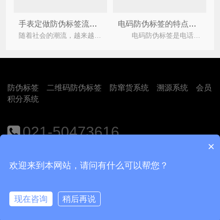
手表定做防伪标签流程有哪些
电码防伪标签的特点有哪些？
随着社会的潮流，越来越多的人开始关注手表，因为它不仅是一个计时的工具，更是一个吸引人注目
电码防伪标签是电话密码防伪的简称，它是为每一个进入网络的标识设置一个仅有的密码，并将该密码
防伪标签
二维码防伪标签
防窜货系统
溯源系统
会员
积分系统
021-50473616
×
地址：上海市闵行区江月路1188号9号楼401室
欢迎来到本网站，请问有什么可以帮您？
Copyright © 2018
上海尚源防伪公司
沪ICP备12008469号-1
现在咨询
稍后再说