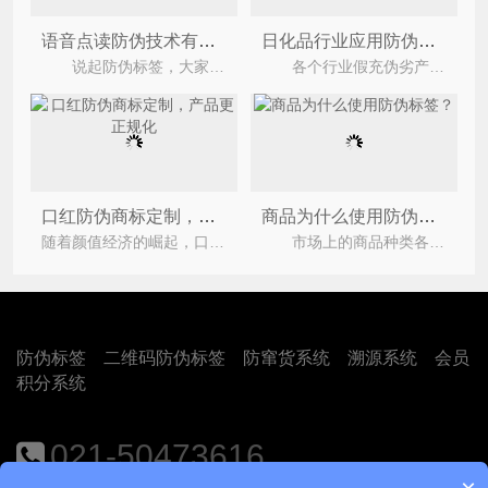
语音点读防伪技术有什么特点
日化品行业应用防伪标签有效阻止假货
说起防伪标签，大家应该都不会陌生，防伪标签中所包含的科学技术也是有很多的，各大企业为了避免假
各个行业假充伪劣产品一直有不断的被报导出现很不法分子为了个人利益以假充真，不单对消费者造
口红防伪商标定制，产品更正规化
商品为什么使用防伪标签？
随着颜值经济的崛起，口红消费市场也不容小觑，对不少女性来说，自己的包里永远缺一支口红。如
市场上的商品种类各式各样，有的消费者平时有一个习惯，在购物的时候会检查产品上是否有防伪标签
防伪标签
二维码防伪标签
防窜货系统
溯源系统
会员
积分系统
021-50473616