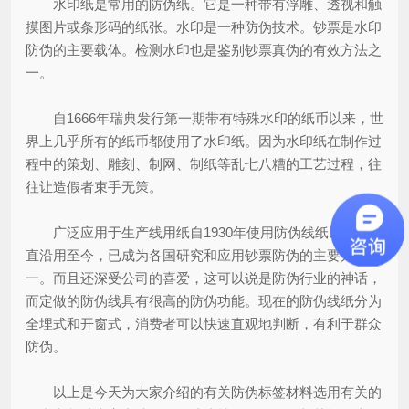
水印纸是常用的防伪纸。它是一种带有浮雕、透视和触
摸图片或条形码的纸张。水印是一种防伪技术。钞票是水印
防伪的主要载体。检测水印也是鉴别钞票真伪的有效方法之
一。
自1666年瑞典发行第一期带有特殊水印的纸币以来，世
界上几乎所有的纸币都使用了水印纸。因为水印纸在制作过
程中的策划、雕刻、制网、制纸等乱七八糟的工艺过程，往
往让造假者束手无策。
广泛应用于生产线用纸自1930年使用防伪线纸以来，一
直沿用至今，已成为各国研究和应用钞票防伪的主要方法之
一。而且还深受公司的喜爱，这可以说是防伪行业的神话，
而定做的防伪线具有很高的防伪功能。现在的防伪线纸分为
全埋式和开窗式，消费者可以快速直观地判断，有利于群众
防伪。
以上是今天为大家介绍的有关防伪标签材料选用有关的