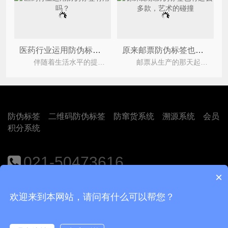
医药行业运用防伪标签有用吗？
原来邮票防伪标签也有这么多款，艺术的碰撞
伴随着生活水平的提高，医疗水平也在不断的提高，随着众多医药、医疗器械企业的不断发展，药品和器
邮票从生产的那天起就开始了自己的防伪标签，可是由于当时的技术手段不够先进，导致很多邮票出现
防伪标签
二维码防伪标签
防窜货系统
溯源系统
会员
积分系统
021-50473616
×
地址：上海市闵行区江月路1188号9号楼401室
欢迎来到本网站，请问有什么可以帮您？
Copyright © 2018
上海尚源防伪公司
沪ICP备12008469号-1