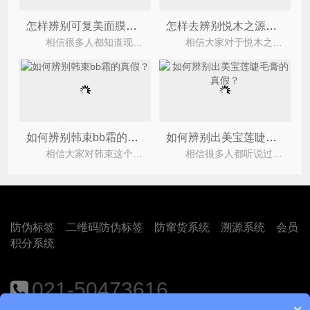
怎样辨别可复美面膜的真假
怎样去辨别悦木之源菌菇水的真假？
相信很多人都知道现如今医美面膜越来越受到大众的欢迎了，不单单是因为医美面膜的质量得以保障
相信大家对于悦木之源应该都有所了解吧，今天小编要给大家介绍的是如何辨别悦木之源菌菇水的真
如何辨别韩束bb霜的真假？
如何辨别出美宝莲睫毛膏的真假？
相信大家对韩束这个化妆品牌都不会陌生吧，韩束bb霜受到很多女性的青睐，蕴含多重滋养、修护精华
相信很多人都听说过这个品牌，他是彩妆品牌，它以平易近人的价格为全世界提供充满纽约时尚气息的
防伪标签
二维码防伪标签
防窜货系统
溯源系统
会员
积分系统
021-50473616