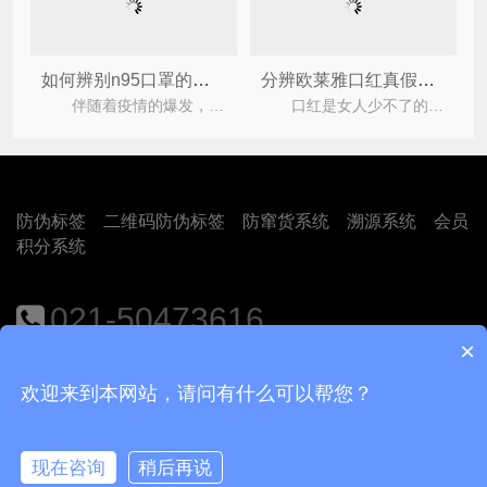
如何辨别n95口罩的真假呢？
分辨欧莱雅口红真假的防伪查询方法有哪些？
伴随着疫情的爆发，口罩成为了“抢手货”，特别是对于n95口罩，但是很多人对于n95口罩都不是特别的
口红是女人少不了的东西，每个女生至少都会有一根口红，今天小编要给大家讲的是辨别欧莱雅口红的
防伪标签
二维码防伪标签
防窜货系统
溯源系统
会员
积分系统
021-50473616
×
地址：上海市闵行区江月路1188号9号楼401室
欢迎来到本网站，请问有什么可以帮您？
Copyright © 2018
上海尚源防伪公司
沪ICP备12008469号-1
现在咨询
稍后再说