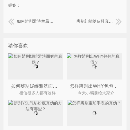
标签：
如何辨别雅诗兰黛眼霜的真假？
辨别红蜻蜓皮鞋真假的方法有哪些？
猜你喜欢
如何辨别妮维雅洗面奶的真伪？
怎样辨别出WHY包包的真假？
相信很多人都有这样的一个习惯，那就是爱贪小便宜，购买了假货、山寨货的妮维雅洗面奶，然后导致面
今天小编要给大家介绍的是如何辨别WHY包包的真假，众所周知why包包设计好非常百搭，提手圆滑手感