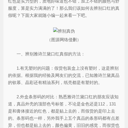
红也是实力型的，质地好味道也不错，加上不错的颜色与舒
服度，算是实力满满的了！那么我们该如何去辨别口红的真
假呢？下面大家就随小编一起来看一下吧。
（图源网络侵删）
一、辨别雅诗兰黛口红真假的方法：
1.有无塑封的问题：假货包装盒上没有塑封，这是辨别
的依据。根据我的经验及网友们的交流，已知雅诗兰黛真品
的钦慕、晶彩还有精油系列，纸壳都是有塑封的。
2.外盒条形码的对比：熟悉雅诗兰黛口红的朋友应该知
道，真品外壳的顶部色号标签，不论是金色还是112，131
是和膏体接近的红色，都是贴上去的，而假货的是印上去
的。条形码也一样，另外我手上五个真品的条形码都有点差
异，但也都是贴上去的，颜色偏黄，旧旧的感觉，而假货也