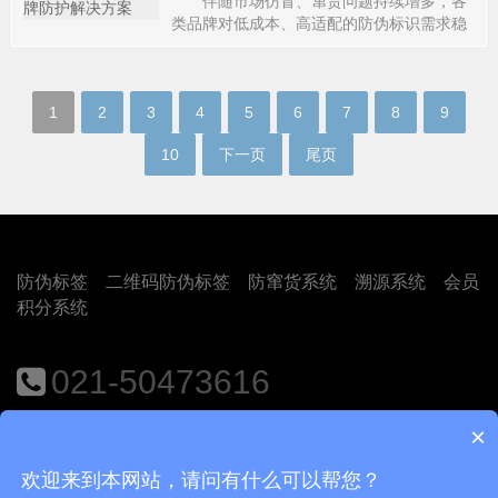
伴随市场仿冒、窜货问题持续增多，各
类品牌对低成本、高适配的防伪标识需求稳
步提升。纸质不干
1
2
3
4
5
6
7
8
9
10
下一页
尾页
防伪标签
二维码防伪标签
防窜货系统
溯源系统
会员
积分系统
021-50473616
×
地址：上海市闵行区江月路1188号9号楼401室
欢迎来到本网站，请问有什么可以帮您？
Copyright © 2018
上海尚源防伪公司
沪ICP备12008469号-1