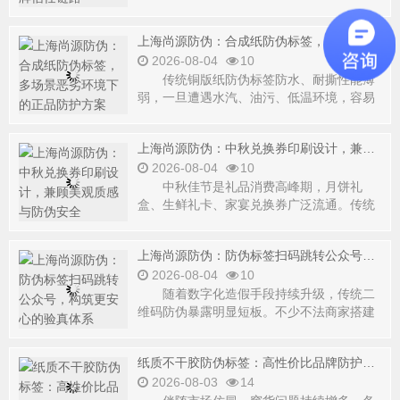
者查验真伪的便捷
上海尚源防伪：合成纸防伪标签，多场景恶劣环境下的正品防护方案
2026-08-04
10
传统铜版纸防伪标签防水、耐撕性能薄
弱，一旦遭遇水汽、油污、低温环境，容易
出现起皱、破损、油
上海尚源防伪：中秋兑换券印刷设计，兼顾美观质感与防伪安全
2026-08-04
10
中秋佳节是礼品消费高峰期，月饼礼
盒、生鲜礼卡、家宴兑换券广泛流通。传统
纸质兑换券设计简陋
上海尚源防伪：防伪标签扫码跳转公众号，构筑更安心的验真体系
2026-08-04
10
随着数字化造假手段持续升级，传统二
维码防伪暴露明显短板。不少不法商家搭建
高仿钓鱼网页，页面
纸质不干胶防伪标签：高性价比品牌防护解决方案
2026-08-03
14