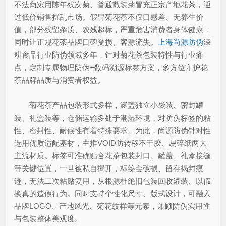
不法商家用陈年残次菊、普通散装菊冒充正宗产地花茶，通
过低价销售扰乱市场。假冒菊花茶不仅口感差、无养生价
值，部分残留杂质、农残超标，严重危害消费者身体健康，
同时让正规花茶品牌口碑受损、客源流失。
上海尚源防伪
深
耕食品行业防伪领域多年，针对菊花茶包装特性与行业痛
点，定制专属物理防伪+数码溯源标签方案，多方位守护花
茶品牌品质与消费者权益。
菊花茶产品包装形式多样，涵盖独立小袋装、密封罐
装、礼盒装等，仓储运输多处于潮湿环境，对防伪标签的粘
性、密封性、耐候性有着特殊要求。为此，尚源防伪针对性
选用优质适配基材，主推VOID防转移不干胶、易碎纸两大
主流材质。标签可准确贴合花茶包装封口、罐盖、礼盒接缝
等关键位置，一旦被私自揭开，标签会破损、留存揭封痕
迹，无法二次粘贴复用，从根源杜绝旧包装回收灌装、以假
换真的造假行为。同时支持个性化尺寸、版式设计，可融入
品牌LOGO、产地风光、菊花纹样等元素，兼顾防伪实用性
与包装整体美观度。