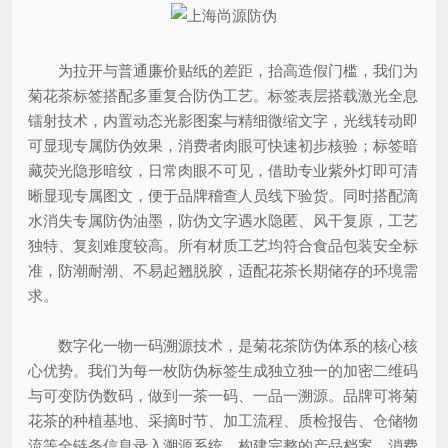
为拉开与普通廉价贴纸的差距，抬高造假门槛，我们为
菊花茶标签搭配多重复合防伪工艺。标签表层搭载激光全息
镭射技术，内置动态光影图案与精细微缩文字，光线转动即
可显现专属防伪效果，消费者肉眼可快速初步核验；标签暗
藏荧光隐形暗纹，日常肉眼不可见，借助专业紫外灯即可清
晰显现专属图文，便于品牌稽查人员线下验货。同时搭配滴
水消失专属防伪油墨，防伪文字遇水隐匿、风干复原，工艺
独特、复刻难度较高。所有材质工艺均符合食品包装安全标
准，防潮耐潮、不易起翘脱胶，适配花茶长期储存的环境需
求。
数字化一物一码溯源技术，是菊花茶防伪体系的核心核
心优势。我们为每一枚防伪标签生成独立独一的加密二维码
与可变防伪数码，做到一茶一码、一品一溯源。品牌可将菊
花茶的种植基地、采摘时节、加工流程、质检报告、仓储物
流等全链条信息录入溯源系统，构建完整的产品档案。消费