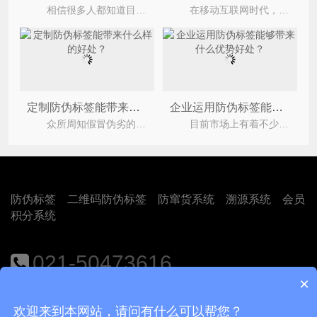
相信很多人都知道目前市场上假冒伪劣的产品层出不穷，严重的损害了企业与消费者之间的合法权益
在移动互联网时代，智能电脑和平板电脑已经成为消费者消费的关键专用工具。然而，对于知名品牌来
定制防伪标签能带来什么样的好处？
企业运用防伪标签能够带来什么优势好处？
众所周知假冒伪劣的产品在市场上肆意横行，消费者稍不注意就会购买到假冒伪劣的产品，不仅严重的
目前市场上有着不少的假冒伪劣的产品，严重的损害了企业与消费者之间的合法权益，为此企业纷纷定
防伪标签
二维码防伪标签
防窜货系统
溯源系统
会员
积分系统
021-50473616
×
地址：上海市闵行区江月路1188号9号楼401室
欢迎来到本网站，请问有什么可以帮您？