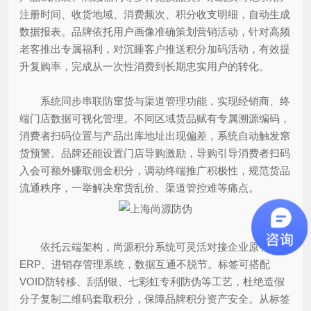
注册时间、收货地域、消费频次、积分收支明细，自动生成
数据报表。品牌依托用户画像准确策划营销活动，针对高频
老客推出专属福利，对沉睡客户推送积分加码活动，有效提
升复购率，完成从一次性消费到长期忠实用户的转化。
系统同步串联防窜货与渠道管理功能，实现经销商、终
端门店数据可视化管理。不同区域货品赋有专属溯源编码，
消费者扫码位置与产品出库地址出现偏差，系统自动触发窜
货预警。品牌还能设置门店导购激励，导购引导消费者扫码
入会可额外赚取佣金积分，调动终端推广积极性，规范货品
流通秩序，一举解决窜货乱价、渠道管控难等痛点。
依托云端架构，尚源积分系统可灵活对接企业原有
ERP、进销存管理系统，数据互通不脱节。标签可搭配
VOID防转移、刮刮银、七彩虹专利防伪等工艺，杜绝造假
分子复制二维码套取积分，保障品牌积分资产安全。从标签