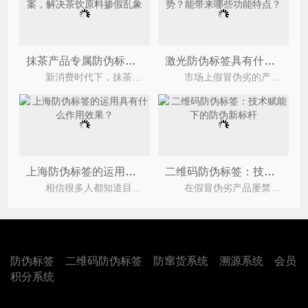
抹茶产品专属防伪标签方案，解决茶饮原料掺假乱象
激光防伪标签具有什么优势？能带来哪些功能特点？
新消费时代下，抹茶凭借独特的口感与健康属性，广泛应用于茶饮烘焙、甜品加工、礼盒等场景，高品质
市场上假冒伪劣的产品层次不穷，企业为了区别于假冒伪劣的产品，纷纷定制防伪标签，以此来打击假冒
上海防伪标签的运用具有什么作用效果？
二维码防伪标签：技术赋能下的防伪新标杆
相信很多人都知道目前市场上有着不少的假冒伪劣产品，不仅严重的损害了企业与消费者之间的合法
在假冒伪劣产品屡禁不止的市场环境中，二维码防伪标签凭借其独特的技术优势，成为企业守护品牌、
防伪标签
二维码防伪标签
防窜货系统
溯源系统
会员
积分系统