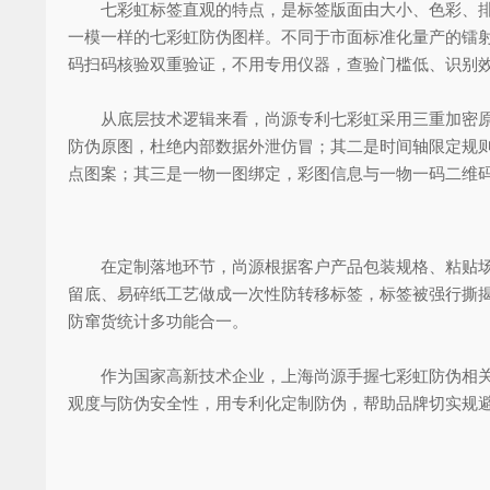
七彩虹标签直观的特点，是标签版面由大小、色彩、排布
一模一样的七彩虹防伪图样。不同于市面标准化量产的镭
码扫码核验双重验证，不用专用仪器，查验门槛低、识别
从底层技术逻辑来看，尚源专利七彩虹采用三重加密原理
防伪原图，杜绝内部数据外泄仿冒；其二是时间轴限定规
点图案；其三是一物一图绑定，彩图信息与一物一码二维
在定制落地环节，尚源根据客户产品包装规格、粘贴场景
留底、易碎纸工艺做成一次性防转移标签，标签被强行撕
防窜货统计多功能合一。
作为国家高新技术企业，上海尚源手握七彩虹防伪相关专
观度与防伪安全性，用专利化定制防伪，帮助品牌切实规