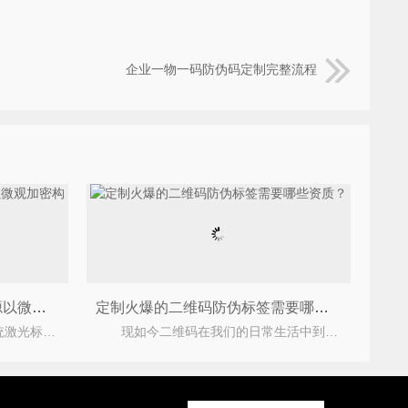
企业一物一码防伪码定制完整流程
点阵专利防伪重磅落地，尚源以微观加密构筑品牌安全护城河
定制火爆的二维码防伪标签需要哪些资质？
当下仿造技术不断迭代，传统激光标、普通二维码、荧光油墨等防伪方案漏洞凸显，高清扫描复刻、回
现如今二维码在我们的日常生活中到处可见，二维码的火爆也使得二维码防伪标签也受到了很多企业