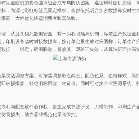
完全随机的彩色圆点组合成专属防伪图案，遵循树叶随机原理，每
射标，尚源七彩虹标签无固定模板，全部依托后台加密数据库实时生
效率高，大幅优化终端消费者验真体验。
，从源头锁死数据安全。其一为权限隔离机制，标签生产数据全程
则，印刷设备临时对接数据库，按订单定量生成对应图样，订单生产
码数据一一绑定，码图联动，篡改其一即验证失效，从算法层面抬高
灵活调整方案。可按需调整彩点疏密、配色色系、边框样式，既能搭
揭即破损报废，杜绝旧标回收二次造假。同时可对接企业溯源系统、
利与配套软件著作权，自主完成算法研发、刀模制作、印刷生产全
避仿冒损失，助力品牌规范化渠道管控。