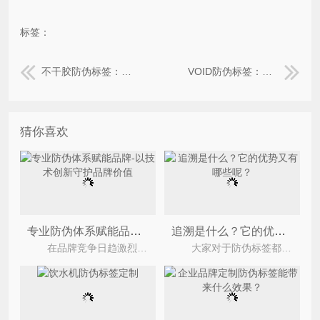
标签：
不干胶防伪标签：兼具实用与防伪的优良选择
VOID防伪标签：物理留痕驱动的防伪价值凸显
猜你喜欢
专业防伪体系赋能品牌-以技术创新守护品牌价值
追溯是什么？它的优势又有哪些呢？
在品牌竞争日趋激烈、假冒伪劣不断升级的市场环境中，防伪已成为企业保护知识产权、稳定渠道秩
大家对于防伪标签都已经不在陌生，那么，你都知道哪些防伪标签呢？防伪标签其实是不具备防伪的，那么