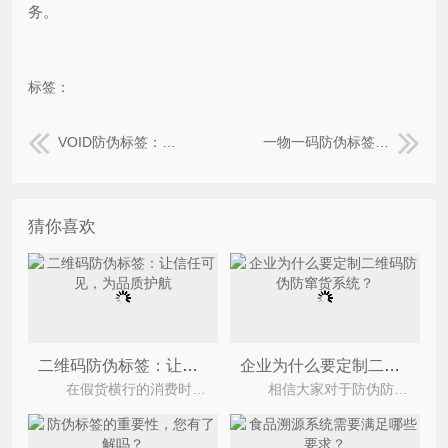
务。
标签：
VOID防伪标签：留痕特性赋予的优势好处
一物一码防伪标签核心优势效果提炼
猜你喜欢
二维码防伪标签：让信任可见，为品质护航
企业为什么要定制二维码防伪防窜货系统？
在假货横行的消费时代，如何让消费者一眼辨真伪？如何让品牌价值不被仿冒者窃取？二维码防伪标签凭
相信大家对于防伪防窜货都有一定的了解，今天小编在这里要给大家介绍的是二维码防伪防窜货系统