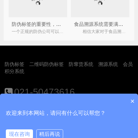
防伪标签的重要性，您有了解吗？
食品溯源系统需要满足哪些要求？
一个正规的防伪公司可以帮助企业减少很多不必要的麻烦，也可以提前去帮助企业规避风险，那么如何去选
相信大家对于食品溯源系统都有所了解吧，它可以帮助食品企业监控和记录食品种植（养殖）、加工、包
防伪标签
二维码防伪标签
防窜货系统
溯源系统
会员
积分系统
021-50473616
×
地址：上海市闵行区江月路1188号9号楼401室
欢迎来到本网站，请问有什么可以帮您？
Copyright © 2018
上海尚源防伪公司
沪ICP备12008469号-1
现在咨询
稍后再说