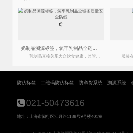
奶制品溯源标签，筑牢乳制品全链条质量安全防线
乳制品直接关系大众饮食健康，监管部门对奶源、生产加工、冷链运输、出厂检验的管控标准持续收
防伪标签
二维码防伪标签
防窜货系统
溯源系统
021-50473616
地址：上海市闵行区江月路1188号9号楼401室