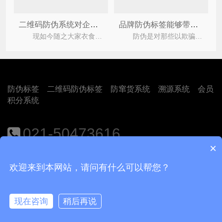
二维码防伪系统对企业的好处有哪些？
品牌防伪标签能够带来什么特性？
现如今随之大家衣食住行水准的不断提升，大家刚开始对食品健康可靠性的规定规范拥有挺大的提高
防伪是对那些以欺骗为目的且未经所有权人准许而进行仿制或复制的活动而采取的防止措施。防伪
防伪标签
二维码防伪标签
防窜货系统
溯源系统
会员
积分系统
021-50473616
×
地址：上海市闵行区江月路1188号9号楼401室
欢迎来到本网站，请问有什么可以帮您？
Copyright © 2018
上海尚源防伪公司
沪ICP备12008469号-1
现在咨询
稍后再说