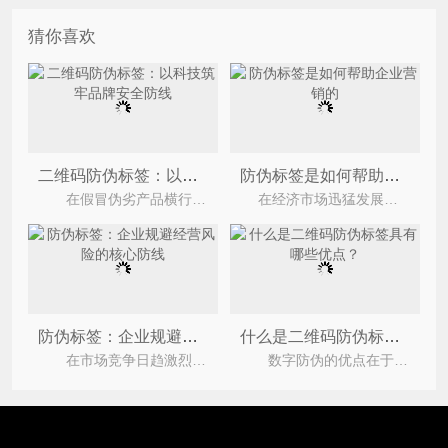
猜你喜欢
二维码防伪标签：以科技筑牢品牌安全防线
防伪标签是如何帮助企业营销的
在假冒伪劣产品横行的市场环境下，企业品牌形象与消费者权益时刻面临威胁。上海尚源信息技术有
在经济市场迅猛发展的今天，造假技术也是日新月异，各类高仿产品充斥市场，广大消费者们收到了很
防伪标签：企业规避经营风险的核心防线
什么是二维码防伪标签具有哪些优点？
在市场竞争日趋激烈、造假手段不断升级的当下，假冒伪劣产品成为企业经营路上的重大隐患，轻则分
数字防伪的优点在于可根据打印防伪码、短信或网站的方法查询，这种防伪方法既节省时间又方便客