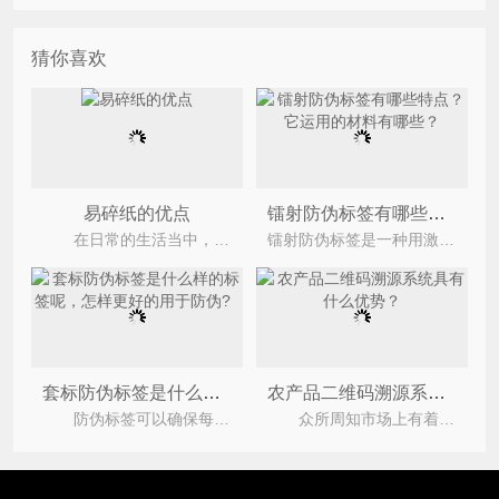
猜你喜欢
易碎纸的优点
镭射防伪标签有哪些特点？它运用的材料有哪些？
在日常的生活当中，易碎纸防伪标签是非常的常见的比如我们外卖的封口贴，大多数都是易碎纸，像肯德
镭射防伪标签是一种用激光彩虹全息图制版技术和模压复制技术,在产品上制作的一种可视的图文信息
套标防伪标签是什么样的标签呢，怎样更好的用于防伪?
农产品二维码溯源系统具有什么优势？
防伪标签可以确保每个商品的独一性,可以让假冒伪劣商品在防伪查询中无所遁形,使消费者可以放
众所周知市场上有着不少的假冒伪劣产品，食品、农产品行业同样如此，近几年市场上食品、农产品事