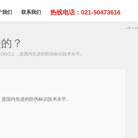
热线电话：021-50473616
于我们
联系我们
-->
-->
失的？
OGO上，是国内先进的防伪标识技术水平。
，是国内先进的防伪标识技术水平。