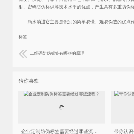
射、密码防伪标识等技术水平的优点，产生具有多重防伪
滴水消退它主要是识别的简单易懂、难易伪造的优点作
标签：
二维码防伪标签有哪些的原理
猜你喜欢
企业定制防伪标签需要经过哪些流程？