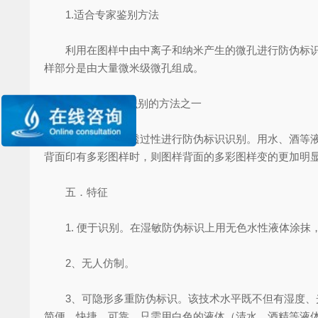
1.适合专家鉴别方法
利用在图样中由中离子和纳米产生的微孔进行防伪标识识
样部分是由大量微米级微孔组成。
2.适合消费者识别的方法之一
利用微孔道的透过性进行防伪标识识别。用水、酒等液体
背面印有多彩图样时，则图样背面的多彩图样变的更加明
五．特征
1. 便于识别。在湿敏防伪标识上用无色水性液体涂抹
2、无人仿制。
3、可隐形多重防伪标识。该技术水平既不但有湿度、光
简便、快捷、可靠，只需用白色的液体（清水、酒精等液体