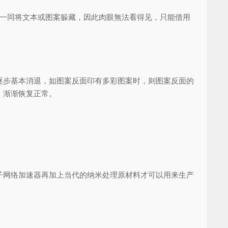
一同将文本或图案躲藏，因此肉眼無法看得见，只能借用
步基本消退，如图案反面印有多彩图案时，则图案反面的
，渐渐恢复正常。
网络加速器再加上当代的纳米处理原材料才可以用来生产