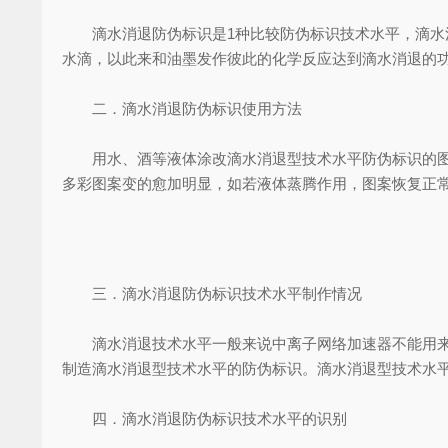
滴水消退防伪标识是1种比较防伪标识技术水平，滴水消
水滴，以此来和油墨发作彼此的化学反应达到滴水消退的
二．滴水消退防伪标识使用方法
用水、酒等液体涂改滴水消退型技术水平防伪标识的图案
多彩图案变的愈加明显，如若液体蒸腾作用，图案恢复正
三．滴水消退防伪标识技术水平制作情况
滴水消退技术水平一般来说中离子网络加速器不能用来生
制造滴水消退型技术水平的防伪标识。滴水消退型技术水
四．滴水消退防伪标识技术水平的识别