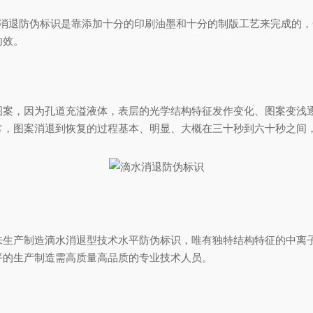
退防伪标识是靠添加十分的印刷油墨和十分的制版工艺来完成的，
功效。
，因为孔道充溢液体，表层的光学结构特征发作变化、图案变浅逐
常，图案消退到恢复的过程基本、明显、大概在三十秒到六十秒之间
产制造滴水消退型技术水平防伪标识，唯有独特结构特征的中离子
平的生产制造需高质量高品质的专业技术人员。