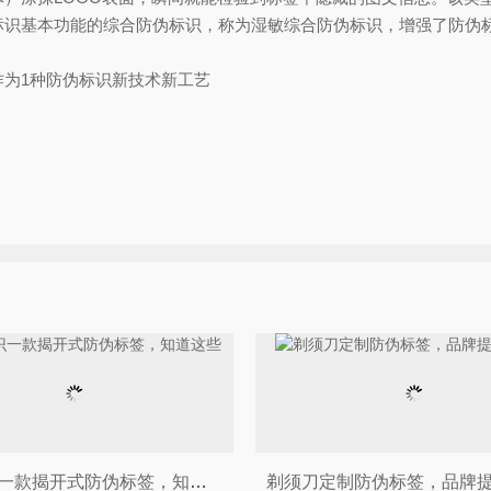
标识基本功能的综合防伪标识，称为湿敏综合防伪标识，增强了防伪
为1种防伪标识新技术新工艺
带你认识一款揭开式防伪标签，知道这些