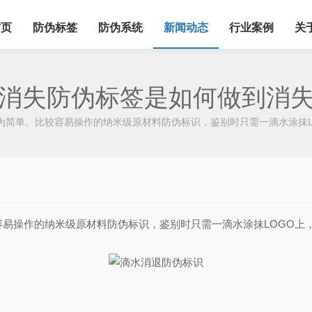
首页
防伪标签
防伪系统
新闻动态
行业案例
关
消失防伪标签是如何做到消
单、比较容易操作的纳米级原材料防伪标识，鉴别时只需一滴水涂抹L
操作的纳米级原材料防伪标识，鉴别时只需一滴水涂抹LOGO上