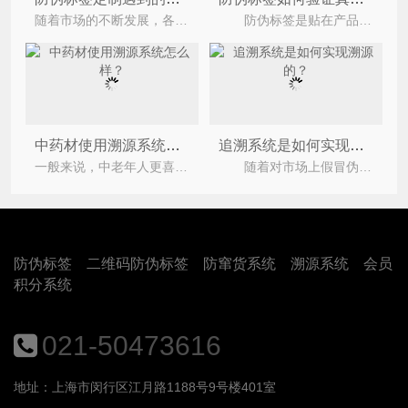
随着市场的不断发展，各行各业的产品都出现被假冒的情况，许多消费者也都有购买到假货的情
防伪标签是贴在产品外包装上的，用来打假，减少假货，辨别真伪，让所有人都能买到品牌的产品。
中药材使用溯源系统怎么样？
追溯系统是如何实现溯源的？
一般来说，中老年人更喜欢购买假药，但现在也有很多不法商家出售假药，假药使用后也起不到任何作用。中
随着对市场上假冒伪劣品的打击力度越来越严厉，人们对产品的溯源的诉求也越来越高。溯源系统基
防伪标签
二维码防伪标签
防窜货系统
溯源系统
会员
积分系统
021-50473616
地址：上海市闵行区江月路1188号9号楼401室