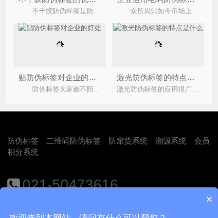
不干胶防伪标签是防伪标签的一种，是以不干胶为表现形式的防伪标签，是在不干胶的基础之上制作出
众所周知如今市场上有着不少的假冒伪劣产品，很多行业都充斥着假冒伪劣的产品，为了解决这一问题
贴防伪标签对企业的好处
激光防伪标签的特点是什么
防伪标签大家都不陌生，现在贴防伪标签的话，对于企业来说是给消费者的一个安心，因为防伪标签的普
激光防伪标签的应用很广泛，不仅能够实现防伪，还能通过其独特的印花和3d炫酷色彩在一定程度
防伪标签
二维码防伪标签
防窜货系统
溯源系统
会员
积分系统
021-50473616
×
地址：上海市闵行区江月路1188号9号楼401室
欢迎来到本网站，请问有什么可以帮您？