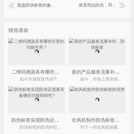
瓶盖防伪标签的趣味推广，揭盖扫码
体育用品防伪，羽毛球拍定制防伪标签的好处？
猜你喜欢
二维码溯源具有哪些主要的功能作用？
新的产品服务流量补给，防伪标签
如今市场假冒伪劣产品络绎不绝，为了解决假冒伪劣带来的危害，企业纷纷定制我们尚源二维码溯源系
如今，市场上假冒伪劣产品层出不穷，不仅影响了消费者的利益，也损害了企业的品牌形象。为此，商家纷
防伪标签实现防伪还需要具备哪些功能和特性?
吹风机制作防伪标签的优势
防伪标签的防伪特征和识别方法是防伪标签的关键，数字防伪原理:为所有进入网络的产品设置单一
对于一些吹风机销量很好的品牌，市场上就会出现大量假冒伪劣的产品，这种情况严重的损害了正规的