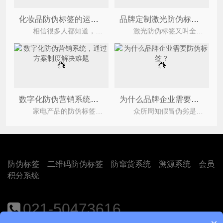
化妆品防伪标签的运用能带来什么价值优势？
品牌定制激光防伪标签具有什么价值作用？
相信很多人都知道，目前市场上假冒伪劣产品层出不穷，特别是化妆品行业以及烟酒行业假冒伪劣更是
激光防伪标签又叫全息防伪标签是利用激光彩色全息图制版技术和模压复制技术完成的防伪标签，可
数字化防伪营销系统，通过方案制度解决难题
为什么品牌企业需要防伪标签？
家电产品的防伪标签可以说有着非常重要的作用，通过防伪标签，客户可以快速辨别您产品的真伪，提高
众所周知假冒伪劣是市场经济的伴生物，随着市场上经济的不断发展，目前市场上产品同质化严重，并且
防伪标签
二维码防伪标签
防窜货系统
溯源系统
会员
积分系统
021-50473616