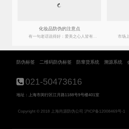
化妆品防伪的注意点
有一句老话说得好：爱美之心人皆有之。这句话放在现在更是贴切不过了。市面上各种品牌不同样子
防伪标签
二维码防伪标签
防窜货系统
溯源系统
021-50473616
地址：上海市闵行区江月路1188号9号楼401室
Copyright © 2018
上海尚源防伪公司
沪ICP备12008469号-1