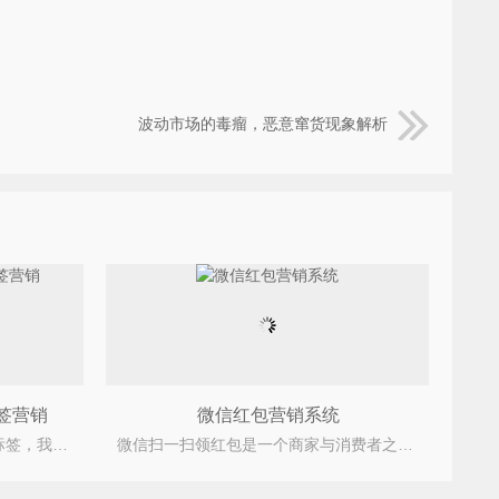
波动市场的毒瘤，恶意窜货现象解析
签营销
微信红包营销系统
新产品销售时，应贴上防伪标签，我周围很多企业也贴了防伪标签，那时候，我对防伪没有一个清晰的认识
微信扫一扫领红包是一个商家与消费者之间的互动游戏,其作用主要是帮助企业品牌的普及,微信粉吸收