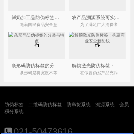
鲜奶加工品防伪标签解决方案，筑牢乳制品品质安全防线
农产品溯源系统可实现什么功能作用?
随着国民食品安全意识持续升级，鲜奶、酸奶、鲜奶酪等鲜奶加工品成为大众日常刚需食品。乳制品
为了满足广大消费者对于农产品高质量的要求，很多农产品企业纷纷定制农产品溯源系统，它通过物联
条形码防伪标签的分类与特点
解锁激光防伪标签：构建商业安全新防线
条形码是将宽度不等的多个黑条和空白，按照一定的编码规则排列，用以表达一组信息的图形标识符。
在假冒伪劣产品充斥的市场环境中，企业与消费者的权益受到严重威胁。激光防伪标签，作为一种先进
防伪标签
二维码防伪标签
防窜货系统
溯源系统
会员
积分系统
021-50473616