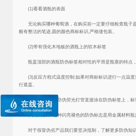
(1)看看酒瓶的表面
无论购买哪种葡萄酒，在购买前一定要仔细检查瓶子是否
般有整洁的笔迹,圆的颜色商标标识,严格缝包装。
(2)带有强化木地板的酒瓶上的软木标签
瓶盖顶部的酒瓶防伪标签相对性的平滑是瓶塞的特点，
(3)反应方程式温度控制:如果对商标标识进行一点温
行遮盖。
(4)明型:将特种防伪荧光灯管直接涂在防伪标签上，
(5)隐身技术:这种闪亮褪色的防伪标志是用金属材料
对于假冒伪劣产品我们要坚决抵制，了解更多防伪知识