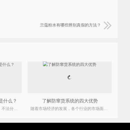
兰蔻粉水有哪些辨别真假的方法？
是什么？
了解防窜货系统的四大优势
假冒伪劣产品从古至今难以根绝，不法分子的贪婪，防伪标识的防伪性不够，致使现在的市场任然假货泛滥。
随着市场经济的发展，各个行业的市场面临者造假、窜货问题。造假和窜货总是相伴相随，窜货问题不解决