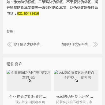
如：
激光防伪标签、二维码防伪标签、不干胶防伪标签、揭
开留底防伪标签等等一系列的防伪标签
。
防伪标签制作联系
电话：
021-50473616
标签：
你了解多少数字防伪标签？
如何制作火锅料防伪标签？
猜你喜欢
企业在做防伪标签时需要注意的问题
void防伪标签运用的特点，一揭即损，一损即现
现在许多消费者在购买物品的时候也是会常常购买到假冒产品，而造假分子使用的造假技术也是越来
随着科技的不断发展，市场上假冒伪劣产品也是层出不穷，各式各样，造假者仿造假冒伪劣也是绞尽