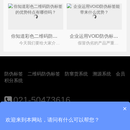
你知道彩色二维码防伪标签的优势特点有哪些吗？
企业运用VOID防伪标签能带来什么优势？
今天我们要给大家介绍的是彩色二维码防伪标签，它是根据二维码防伪技术研发出来的。这种防伪标
假冒伪劣的产品严重的损害了企业与消费者之间的合法权益，为此很多企业都会去定制VOID防伪标签
防伪标签
二维码防伪标签
防窜货系统
溯源系统
会员
积分系统
021-50473616
×
地址：上海市闵行区江月路1188号9号楼401室
欢迎来到本网站，请问有什么可以帮您？
Copyright © 2018
上海尚源防伪公司
沪ICP备12008469号-1