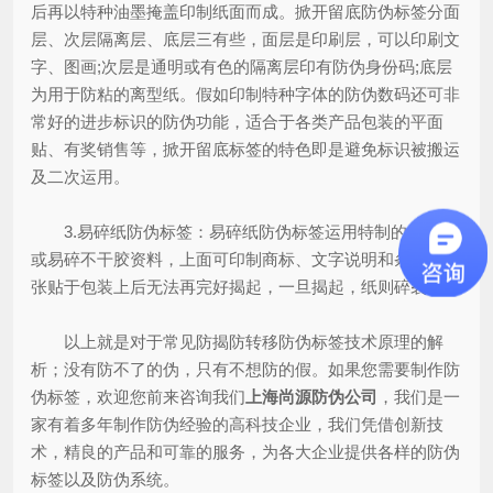
后再以特种油墨掩盖印制纸面而成。掀开留底防伪标签分面
层、次层隔离层、底层三有些，面层是印刷层，可以印刷文
字、图画;次层是通明或有色的隔离层印有防伪身份码;底层
为用于防粘的离型纸。假如印制特种字体的防伪数码还可非
常好的进步标识的防伪功能，适合于各类产品包装的平面
贴、有奖销售等，掀开留底标签的特色即是避免标识被搬运
及二次运用。
3.易碎纸防伪标签：易碎纸防伪标签运用特制的易碎纸
或易碎不干胶资料，上面可印制商标、文字说明和条形码，
张贴于包装上后无法再完好揭起，一旦揭起，纸则碎裂。
以上就是对于常见防揭防转移防伪标签技术原理的解
析；没有防不了的伪，只有不想防的假。如果您需要制作防
伪标签，欢迎您前来咨询我们
上海尚源防伪公司
，我们是一
家有着多年制作防伪经验的高科技企业，我们凭借创新技
术，精良的产品和可靠的服务，为各大企业提供各样的防伪
标签以及防伪系统。