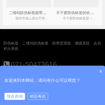
二维码防伪标签能带来什么好处？如何定制？
不干胶防伪标签的价值作用都有哪些？
面对市场上层出不穷的假冒伪劣产品，企业往往都会去定制防伪标签，以此来打击假冒伪劣，让消费者可
不干胶防伪标签是一种在不干胶材料上印刷的具有防伪特点的标签，是现代物流管理和产品防伪的重
防伪标签
二维码防伪标签
防窜货系统
溯源系统
会员
积分系统
021-50473616
×
地址：上海市闵行区江月路1188号9号楼401室
欢迎来到本网站，请问有什么可以帮您？
Copyright © 2018
上海尚源防伪公司
沪ICP备12008469号-1
现在咨询
稍后再说