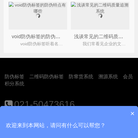
void防伪标签的防伪特点有哪些
浅谈常见的二维码质量追溯系统
void防伪标签听着名字非常的陌生和不一般，那么今天上海尚源防伪小编就带大家详细了解一下void
我们常看见企业的文化训话里有这样一句话：质量是企业的生命。产品质量对于品牌方来说就是生命
防伪标签
二维码防伪标签
防窜货系统
溯源系统
会员
积分系统
021-50473616
×
地址：上海市闵行区江月路1188号9号楼401室
欢迎来到本网站，请问有什么可以帮您？
Copyright © 2018
上海尚源防伪公司
沪ICP备12008469号-1