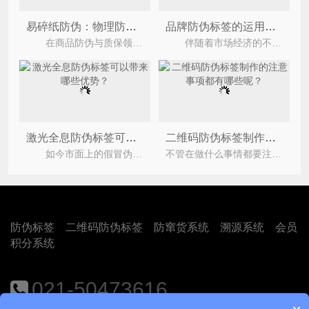
易碎纸防伪：物理防拆的防线
品牌防伪标签的运用具有什么价值优势？
在商品防伪与质保领域，易碎纸防伪标签以其独特的&ldquo;物理自毁&rdquo;特性，成为了防止产品被
伴随着市场经济的不断发展，目前市场上假冒伪劣的产品层出不穷，严重的损害了企业与消费者之间的
激光全息防伪标签可以带来哪些优势？
二维码防伪标签制作的注意事项都有哪些呢？
如今市面上的假冒伪劣产品众多，市场上的竞争很激烈，一些恶意的竞争会导致大量产品被造假，为此企
不管在做什么事情都要注意一些事项，比如，你在做饭的时候，是不是要注意滚烫的热油呢，你在考试的时候，是
防伪标签
二维码防伪标签
防窜货系统
溯源系统
会员
积分系统
021-50473616