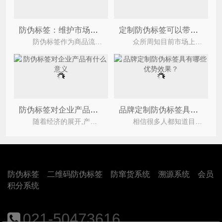
防伪标签：维护市场秩序的重要保障
定制防伪标签可以带来哪些优势？
防伪标签作为商品流通中的基础防伪手段，其优势好处体现在对商品、企业和市场的多方面积极影响
众所周知目前市场上有着不少的假冒伪劣产品，很多企业为了能够解决假冒伪劣的产品都会去定制防
防伪标签对企业产品有什么意义
品牌定制防伪标签具有哪些优势效果？
随着经济的展开,产品同质化严重,许多假冒的剩下的缝隙中,为了处理公司的这个疑问,开始,引入
相信很多人都知道目前市场上有着不少的假冒伪劣的产品，不仅给企业带来了严重的负面影响，还导致
防伪标签
二维码防伪标签
防窜货系统
溯源系统
会员
积分系统
021-50473616