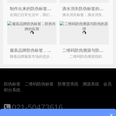
制作出来的防伪标签需要满足哪些标准？
滴水消失防伪标签的使用材料有哪些？是怎样防伪验证的呢？
在我们日常生活中，我们随处可见到防伪标签，众所周知防伪标签是企业为了保护消费者利益、保护企业产
滴水消失标签：滴水消失标签是利用特殊的油墨和特殊的制版工艺来结束的，文字或图片隐藏起来，肉眼看不
服装品牌防伪标签，防伪吊牌的应用
二维码防伪溯源与防伪的原理
随着品牌服装市场的进步和发展，市面上出现了许多伪劣假冒产品，不法分子通过一些伪造技术，做
二维码防伪溯源指的是在商品包装上增加存储商品信息的二维码标签，标签记录了商品从原材料到加
防伪标签
二维码防伪标签
防窜货系统
溯源系统
会员
积分系统
021-50473616
×