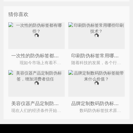
猜你喜欢
一次性的防伪标签都有哪些？
印刷防伪标签常用哪些印刷技术？
现如今市场上有着不少的假冒伪劣产品，为此企业纷纷定制防伪标签，但是一些不法分子伪劣以假乱真
随着科技的发展，各个行业的技术都在更新迭代，防伪行业也是如此，技术防多元化有效打击假冒伪劣。不同
美容仪器产品定制防伪标签，增加消费者信任
品牌定制数码防伪标签能带来什么价值？
现在人们的经济条件开始转好，越来越多的人的物质需求满足了后开始关注美貌，越来越注重一些
数码防伪标签技术原理是为入网的产品设置一个独一的编码，这个编码储存在防伪核心数据库中，并且