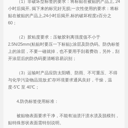
（1）非破坏型标签的要求：将标贴在被贴的产品上, 24
小时后揭开, 揭下来的标完好无损;一次性使用的要求：将标
贴在被贴的产品上,24小时后揭开,标的破坏程度≥百分之
60；
（2）胶粘度要求：压敏胶剥离强度值不小于
2.5N/25mm(粘贴时要压一下标贴);涂层及防伪码。防伪标签
上的涂层，不要一碰就掉，也不要用手刮着费劲，另外，刮
开涂层后的防伪码要清晰容易识别；
（3）运输时产品应防太阳晒、防雨、不可重压、不得
与化学污染物品混放;贮存环境要求通风良好，干燥，温
度-5℃ 至 40℃；
4.防伪标签使用标准：
被贴物表面要求干净，不能有油渍汗渍水渍及脱模剂，
贴特殊形状表面需特别说明。