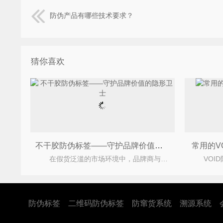
防伪产品有哪些技术要求？
猜你喜欢
不干胶防伪标签——守护品牌价值的隐形卫士
常用的V
在假货泛滥的市场环境中，品牌商与消费者之间的信任桥梁岌岌可危。如何让每一件产品都拥有独一
防伪标签
二维码防伪标签
防窜货系统
溯源系统