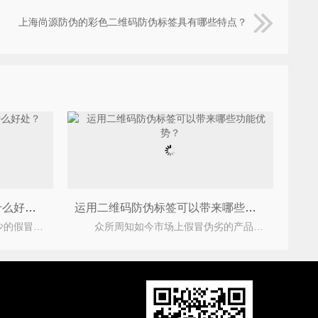
上海尚源防伪的彩色二维码防伪标签具有哪些特点？
定制激光防伪标签能够带来什么好处？
运用二维码防伪标签可以带来哪些功能优势？
众所周知目前市场上有着不少的假冒伪劣产品，不仅严重的损害了企业与消费者之间的合法权益，为此
众所周知如今市场上假冒伪劣的产品层出不穷，为此产品企业纷纷定制二维码防伪标签，二维码防伪标