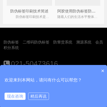
防伪标签印刷技术简述
阿胶使用防伪标签防止产品假冒，还为企业带来哪些好处
防伪标签印刷技术是防伪技术的载体，目前市场上常见的是二伪码防伪标签印刷。从印刷技术的角度
随着人们的生活水平整体的提高，阿胶产品在商场也渐渐扩展，销量的扩展也意味着竞赛的剧烈，企
防伪标签
二维码防伪标签
防窜货系统
溯源系统
会员
积分系统
021-50473616
×
地址：上海市闵行区江月路1188号9号楼401室
欢迎来到本网站，请问有什么可以帮您？
Copyright © 2018
上海尚源防伪公司
沪ICP备12008469号-1
现在咨询
稍后再说