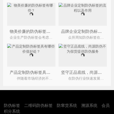
物美价廉的防伪标签有哪些？
品牌企业定制防伪标签的流程以及作用
企业生产防伪标签会考虑到成本和印刷周期的问题，有一种成本低，因户撒周期快，对相关产品的效果有保证
众所周知防伪标签在市场上的运用非常广泛，很多企业都会去定制防伪标签，以此来区别假冒伪劣的产
产品定制防伪标签具有哪些价值好处？
坚守正品底线，尚源防伪不为假货提供防伪服务
伴随着市场经济的不断发展，目前市场上产品同质化严重，假冒伪劣产品更是层出不穷，不仅损害了企业
在防伪行业快速发展的当下，市场上仍有部分不法商家，试图通过购买正规防伪标签，为假冒伪劣产品
防伪标签
二维码防伪标签
防窜货系统
溯源系统
会员
积分系统