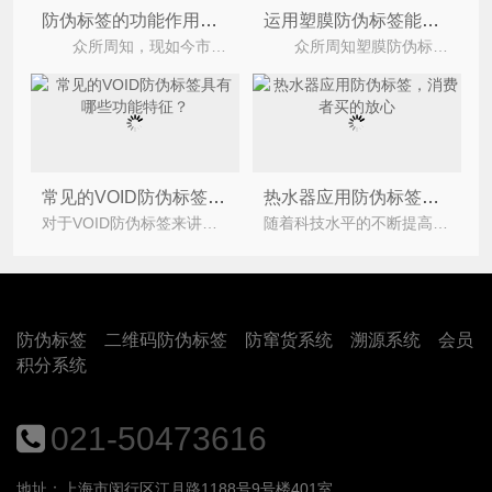
防伪标签的功能作用都有哪些？
运用塑膜防伪标签能够带来什么价值？
众所周知，现如今市场上有着不少的假冒伪劣产品，为了维护企业品牌形象，打击假冒伪劣产品，企业纷纷
众所周知塑膜防伪标签在市场上运用的非常广泛，它是一种用于产品防伪的标签，通常由塑膜制成。这
常见的VOID防伪标签具有哪些功能特征？
热水器应用防伪标签，消费者买的放心
对于VOID防伪标签来讲，很多人都对它有所了解的，Void防伪标签是一种揭开型(揭开留字)的防伪材料标签
随着科技水平的不断提高，热水器生产厂家也不断与时俱进，如今热水器除了基本的加热和保温功
防伪标签
二维码防伪标签
防窜货系统
溯源系统
会员
积分系统
021-50473616
地址：上海市闵行区江月路1188号9号楼401室