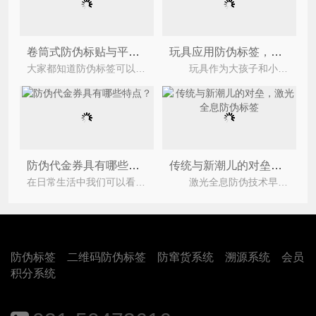
卷筒式防伪标贴与平铺式防伪标贴的区别与优势
玩具应用防伪标签，防伪同时还可为产品溯源防窜货
大家都知道防伪标签可以防止别人仿冒自己公司的产品，抵制市面上的假货。通过品牌产品防伪
玩具作为大孩子和小孩子都喜爱的物品之一，几乎只要有孩子的家庭都堆满了各式各样的玩具，特别是
防伪代金券具有哪些特点？
传统与新潮儿的对垒，激光全息防伪标签
在日常生活中我们可以看到各种各样的券，这些券都是优惠券，防伪代金券的本质其实就是优惠券的一种，是
激光全息防伪技术早期是从全息技术发展而来的。激光自20世纪60年代初出现以来，以其高亮度、高
防伪标签
二维码防伪标签
防窜货系统
溯源系统
会员
积分系统