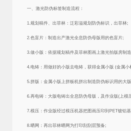
一、激光防伪标签制造流程：
1.规划稿件、出菲林：泛彩溢规划防伪标识，出菲林;
2.色盲片：制造出产激光全息防伪母版用的色盲片;
3.做小版：依据规划稿件及菲林图画上激光拍版房制造小
4.电铸：用做好的小版去电铸，获得金属小版 (金属小样
5.拼版：金属小版上拼板机拼出制造防伪标识用的大版
6.再电铸：大版电铸出全息防伪母版，及作业版(上模压
7.模压：作业版经过模压机器把图画压印到PET镀铝基
8.晒网：再出菲林晒网为打印刮刮层预备;