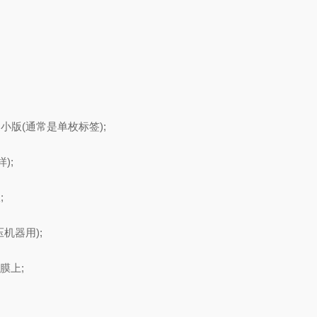
版(通常是单枚标签);
);
;
机器用);
膜上;