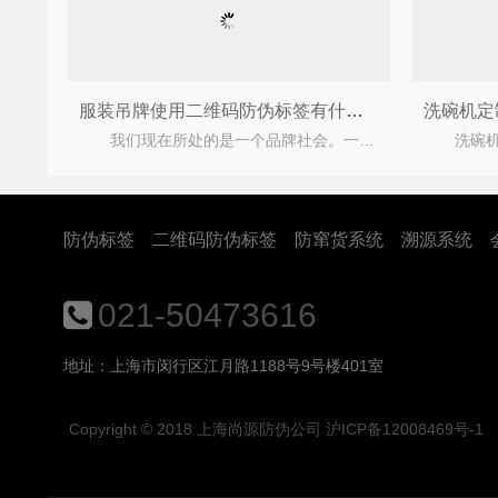
服装吊牌使用二维码防伪标签有什么好处？
我们现在所处的是一个品牌社会。一个公司要想站稳脚跟，一定要有自己的品牌。品牌是公司的代表
防伪标签
二维码防伪标签
防窜货系统
溯源系统
021-50473616
地址：上海市闵行区江月路1188号9号楼401室
Copyright © 2018
上海尚源防伪公司
沪ICP备12008469号-1