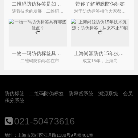
二维码防伪标签是如何进行加密的？
带你了解塑膜防伪标签
随着技术的发展，二维码防伪标签悄然出现在我们的视野，商城里大多商品有有它的痕迹。二维码防伪标签
对于防伪标签相信大家都不陌生，我们常见的标签多为激光标和纸质不干胶标签，塑膜标签可以说
一物一码防伪标签具有哪些优点？
上海尚源防伪15年技术沉淀：防伪标签，从来不止印刷
二维码防伪标签在市场上运用的非常广泛，我们经常可以在产品的外包装上面见到它，通过它消费者可
成立15年，上海尚源防伪始终坚守防伪溯源赛道，而在这15年的深耕中，公司深刻的行业认知便是：防伪标
防伪标签
二维码防伪标签
防窜货系统
溯源系统
会员
积分系统
021-50473616
地址：上海市闵行区江月路1188号9号楼401室